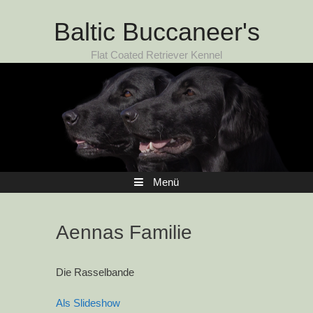
Zum Inhalt
Baltic Buccaneer's
Flat Coated Retriever Kennel
Menü
Aennas Familie
Die Rasselbande
Als Slideshow