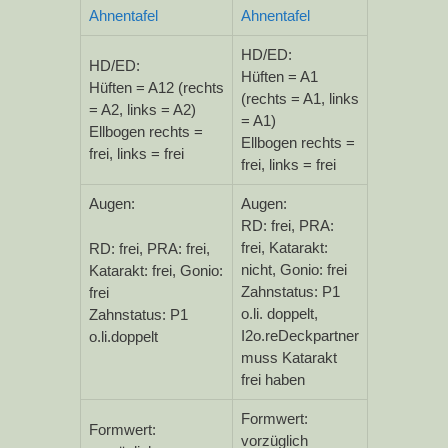
Ahnentafel
Ahnentafel
HD/ED:
HD/ED:
Hüften = A1
Hüften = A12 (rechts
(rechts = A1, links
= A2, links = A2)
= A1)
Ellbogen rechts =
Ellbogen rechts =
frei, links = frei
frei, links = frei
Augen:
Augen:
RD: frei, PRA:
frei, Katarakt:
RD: frei, PRA: frei,
nicht, Gonio: frei
Katarakt: frei, Gonio:
Zahnstatus: P1
frei
o.li. doppelt,
Zahnstatus: P1
I2o.reDeckpartner
o.li.doppelt
muss Katarakt
frei haben
Formwert:
Formwert:
vorzüglich